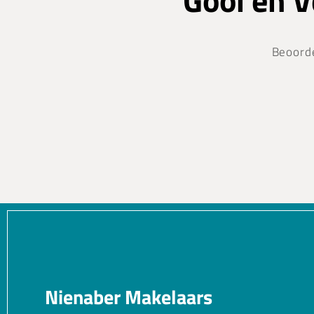
Gooi en 
Beoord
Nienaber Makelaars