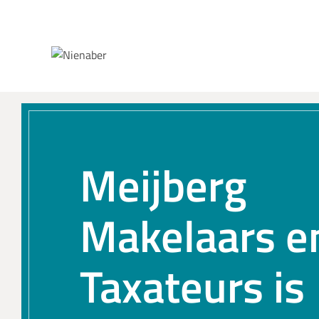
Spring naar inhoud
Meijberg
Makelaars e
Taxateurs is