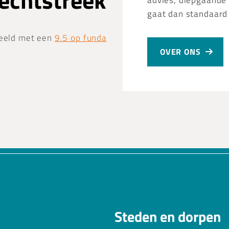
Vechtstreek
advies, diepgaande 
gaat dan standaard
eeld met een
9.5 op funda
OVER ONS
Steden en dorpen