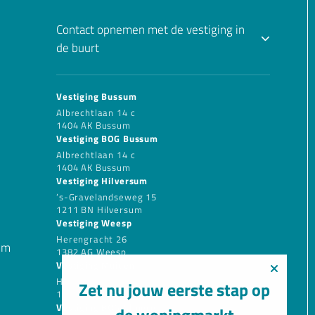
Contact opnemen met de vestiging in
de buurt
Vestiging Bussum
Albrechtlaan 14 c
1404 AK Bussum
Vestiging BOG Bussum
Albrechtlaan 14 c
1404 AK Bussum
Vestiging Hilversum
’s-Gravelandseweg 15
1211 BN Hilversum
Vestiging Weesp
Herengracht 26
um
1382 AG Weesp
Vestiging Muiden
Herengracht 26
Zet nu jouw eerste stap op
1382 AG Weesp
Vestiging BOG Almere