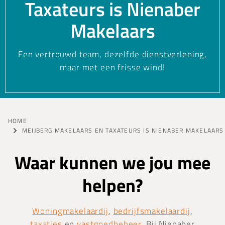
Taxateurs is Nienaber
Makelaars
Een vertrouwd team, dezelfde dienstverlening,
maar met een frisse wind!
HOME
MEIJBERG MAKELAARS EN TAXATEURS IS NIENABER MAKELAARS
Waar kunnen we jou mee
helpen?
Woningmakelaardij
,
bedrijfsmakelaardij
,
taxaties
en
vastgoedbeheer
. Bij Nienaber