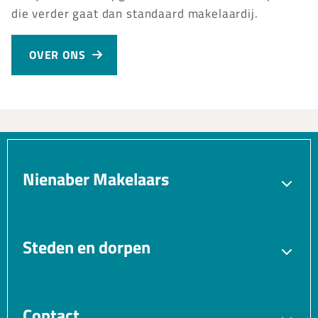
die verder gaat dan standaard makelaardij.
OVER ONS
Nienaber Makelaars
Verkopen
Aankopen
Verhuren
Taxatie
Steden en dorpen
Gratis waardebepaling
Bedrijfsmakelaar
Blaricum
Bussum
VvE beheer
Vastgoedmanagement
Hilversum
Huizen
Contact