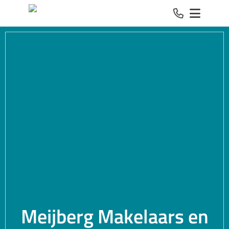
Spring naar inhoud
Meijberg Makelaars en